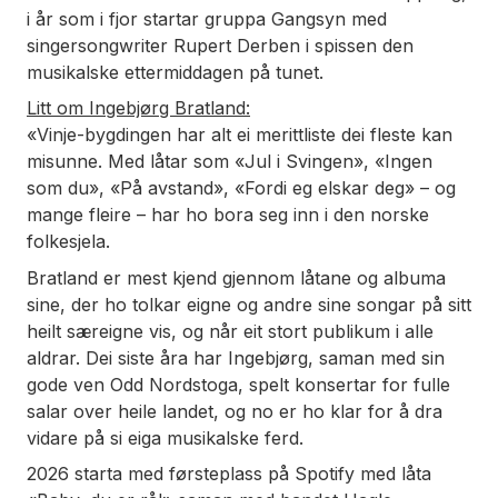
i år som i fjor startar gruppa
Gangsyn
med
singersongwriter Rupert Derben i spissen den
musikalske ettermiddagen på tunet.
Litt om Ingebjørg Bratland:
«Vinje-bygdingen har alt ei merittliste dei fleste kan
misunne. Med låtar som «Jul i Svingen», «Ingen
som du», «På avstand», «Fordi eg elskar deg» – og
mange fleire – har ho bora seg inn i den norske
folkesjela.
Bratland er mest kjend gjennom låtane og albuma
sine, der ho tolkar eigne og andre sine songar på sitt
heilt særeigne vis, og når eit stort publikum i alle
aldrar. Dei siste åra har Ingebjørg, saman med sin
gode ven Odd Nordstoga, spelt konsertar for fulle
salar over heile landet, og no er ho klar for å dra
vidare på si eiga musikalske ferd.
2026 starta med førsteplass på Spotify med låta