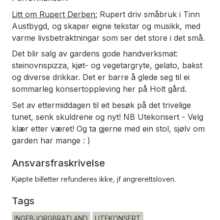
Litt om Rupert Derben:
Rupert driv småbruk i Tinn
Austbygd, og skaper eigne tekstar og musikk, med
varme livsbetraktningar som ser det store i det små.
Det blir salg av gardens gode handverksmat:
steinovnspizza, kjøt- og vegetargryte, gelato, bakst
og diverse drikkar. Det er barre å glede seg til ei
sommarleg konsertoppleving her på Holt gård.
Set av ettermiddagen til eit besøk på det trivelige
tunet, senk skuldrene og nyt! NB Utekonsert - Velg
klær etter været! Og ta gjerne med ein stol, sjølv om
garden har mange : )
Ansvarsfraskrivelse
Kjøpte billetter refunderes ikke, jf angrerettsloven.
Tags
INGEBJORGBRATLAND
UTEKONSERT