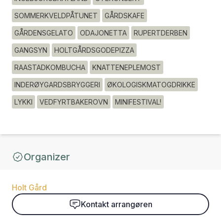
SOMMERKVELDPÅTUNET
GÅRDSKAFE
GÅRDENSGELATO
ODAJONETTA
RUPERTDERBEN
GANGSYN
HOLTGÅRDSGODEPIZZA
RAASTADKOMBUCHA
KNATTENEPLEMOST
INDERØYGARDSBRYGGERI
ØKOLOGISKMATOGDRIKKE
LYKKI
VEDFYRTBAKEROVN
MINIFESTIVAL!
Organizer
Holt Gård
Kontakt arrangøren