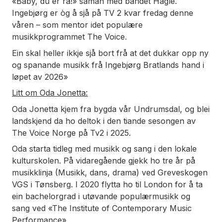
«Baby, du er rå!» saman med bandet Hagle.
Ingebjørg er òg å sjå på TV 2 kvar fredag denne
våren – som mentor idet populære
musikkprogrammet The Voice.
Ein skal heller ikkje sjå bort frå at det dukkar opp ny
og spanande musikk frå Ingebjørg Bratlands hand i
løpet av 2026»
Litt om Oda Jonetta:
Oda Jonetta kjem fra bygda vår Undrumsdal, og blei
landskjend da ho deltok i den tiande sesongen av
The Voice Norge på Tv2 i 2025.
Oda starta tidleg med musikk og sang i den lokale
kulturskolen. På vidaregående gjekk ho tre år på
musikklinja (Musikk, dans, drama) ved Greveskogen
VGS i Tønsberg. I 2020 flytta ho til London for å ta
ein bachelorgrad i utøvande populærmusikk og
sang ved «The Institute of Contemporary Music
Performance».